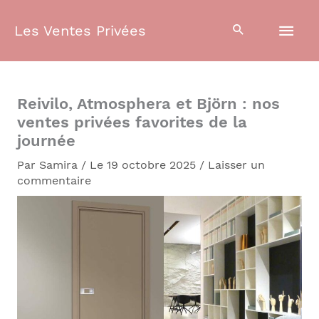
Aller
Men
au
Les Ventes Privées
contenu
prin
Reivilo, Atmosphera et Björn : nos
ventes privées favorites de la
journée
Par
Samira
/
Le 19 octobre 2025
/
Laisser un
commentaire