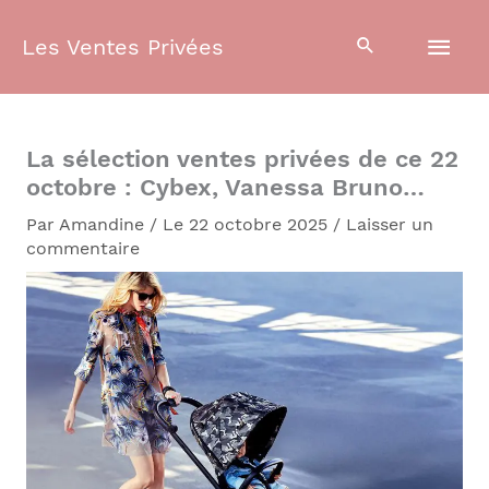
Aller
Men
au
Les Ventes Privées
contenu
prin
La sélection ventes privées de ce 22
octobre : Cybex, Vanessa Bruno…
Par
Amandine
/
Le 22 octobre 2025
/
Laisser un
commentaire