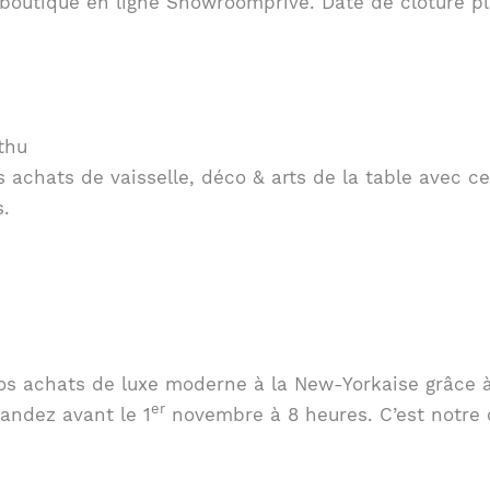
 boutique en ligne Showroomprivé. Date de clôture pl
thu
s achats de vaisselle, déco & arts de la table avec 
s.
vos achats de luxe moderne à la New-Yorkaise grâce 
er
andez avant le 1
novembre à 8 heures. C’est notre 