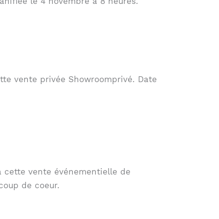
anifiée le 4 novembre à 8 heures.
cette vente privée Showroomprivé. Date
à cette vente événementielle de
coup de coeur.