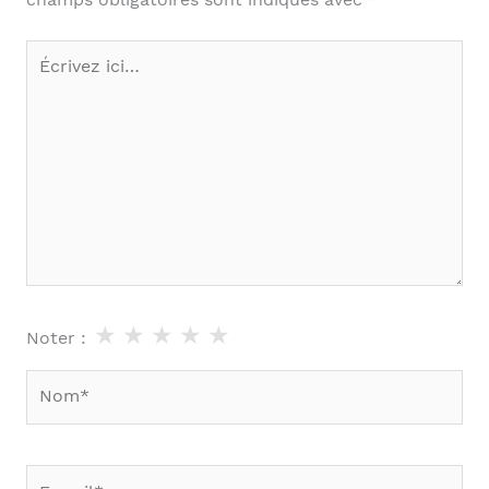
champs obligatoires sont indiqués avec
*
Écrivez
ici…
★
★
★
★
★
Noter :
Nom*
E-