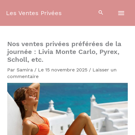
Aller
Men
au
Les Ventes Privées
contenu
prin
Nos ventes privées préférées de la
journée : Livia Monte Carlo, Pyrex,
Scholl, etc.
Par
Samira
/
Le 15 novembre 2025
/
Laisser un
commentaire