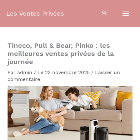
Aller
Men
au
Les Ventes Privées
contenu
prin
Tineco, Pull & Bear, Pinko : les
meilleures ventes privées de la
journée
Par
admin
/
Le 23 novembre 2025
/
Laisser un
commentaire