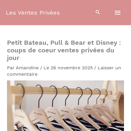
Aller
Men
au
Les Ventes Privées
contenu
prin
Petit Bateau, Pull & Bear et Disney :
coups de coeur ventes privées du
jour
Par
Amandine
/
Le 26 novembre 2025
/
Laisser un
commentaire