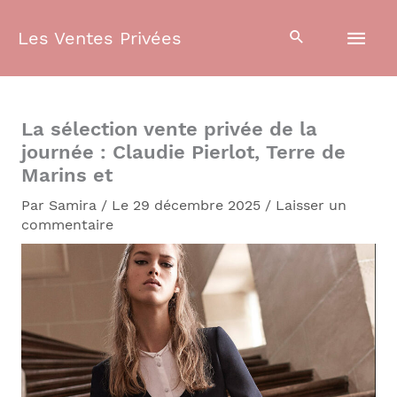
Aller
Men
au
Les Ventes Privées
contenu
prin
La sélection vente privée de la
journée : Claudie Pierlot, Terre de
Marins et
Par
Samira
/
Le 29 décembre 2025
/
Laisser un
commentaire