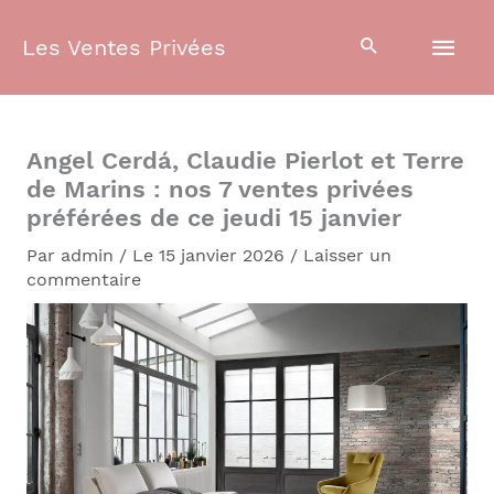
Aller
Men
au
Les Ventes Privées
contenu
prin
Angel Cerdá, Claudie Pierlot et Terre
de Marins : nos 7 ventes privées
préférées de ce jeudi 15 janvier
Par
admin
/
Le 15 janvier 2026
/
Laisser un
commentaire