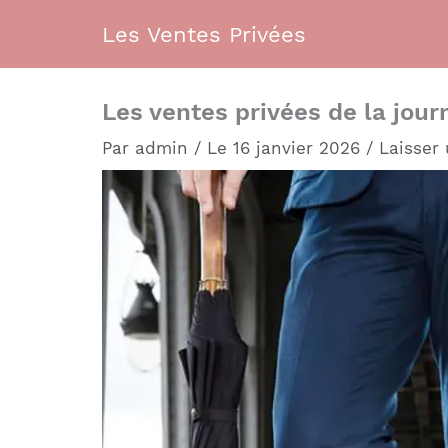
Aller
Les Ventes Privées
au
contenu
Les ventes privées de la jour
Par
admin
/
Le 16 janvier 2026
/
Laisser