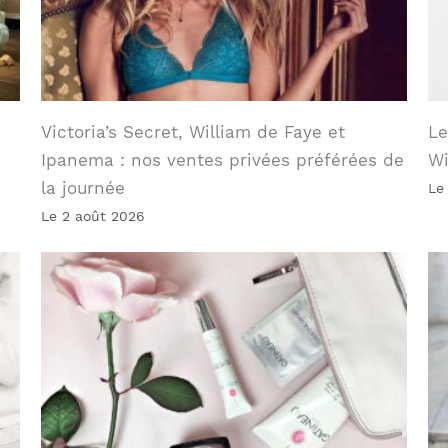
Victoria’s Secret, William de Faye et
Le
Ipanema : nos ventes privées préférées de
W
la journée
Le
Le 2 août 2026