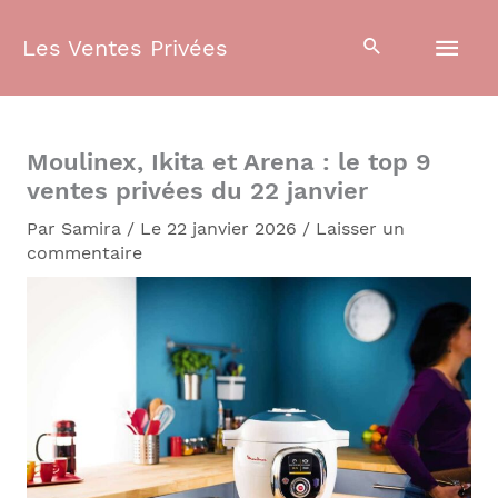
Aller
Men
au
Les Ventes Privées
contenu
prin
Moulinex, Ikita et Arena : le top 9
ventes privées du 22 janvier
Par
Samira
/
Le 22 janvier 2026
/
Laisser un
commentaire