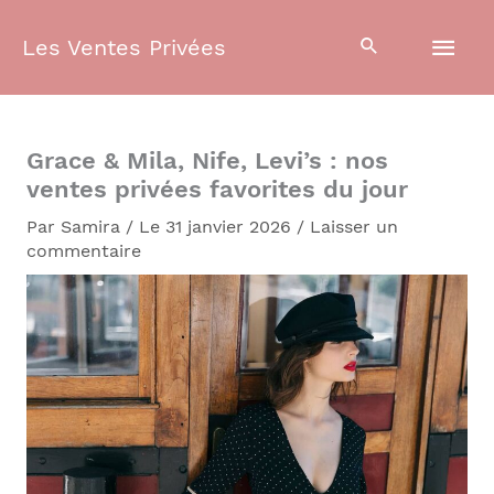
Aller
Men
au
Les Ventes Privées
contenu
prin
Grace & Mila, Nife, Levi’s : nos
ventes privées favorites du jour
Par
Samira
/
Le 31 janvier 2026
/
Laisser un
commentaire