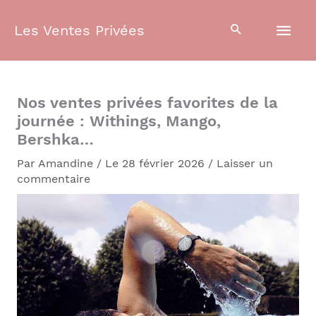
Aller
Men
au
Les Ventes Privées
contenu
prin
Nos ventes privées favorites de la
journée : Withings, Mango,
Bershka…
Par
Amandine
/
Le 28 février 2026
/
Laisser un
commentaire