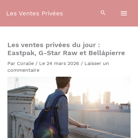
Aller
Men
au
Les Ventes Privées
contenu
prin
Les ventes privées du jour :
Eastpak, G-Star Raw et Bellápierre
Par
Coralie
/
Le 24 mars 2026
/
Laisser un
commentaire