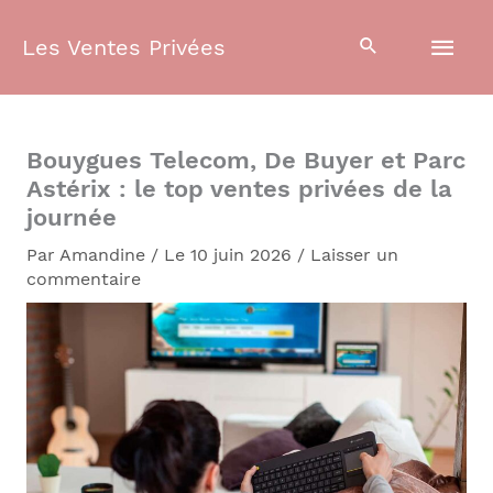
Aller
Men
au
Les Ventes Privées
contenu
prin
Bouygues Telecom, De Buyer et Parc
Astérix : le top ventes privées de la
journée
Par
Amandine
/
Le 10 juin 2026
/
Laisser un
commentaire