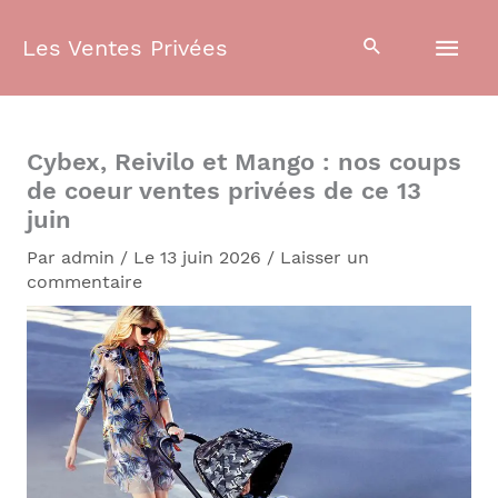
Aller
Men
au
Les Ventes Privées
contenu
prin
Cybex, Reivilo et Mango : nos coups
de coeur ventes privées de ce 13
juin
Par
admin
/
Le 13 juin 2026
/
Laisser un
commentaire