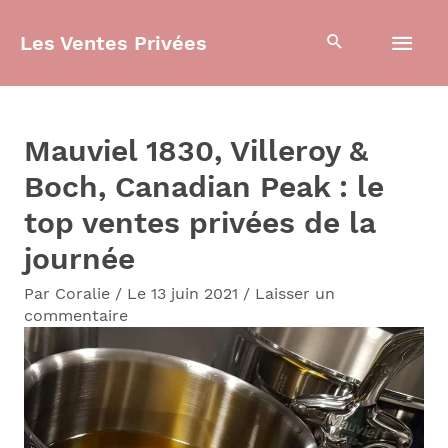
Aller
Men
Les Ventes Privées
au
contenu
prin
Mauviel 1830, Villeroy &
Boch, Canadian Peak : le
top ventes privées de la
journée
Par
Coralie
/
Le 13 juin 2021
/
Laisser un
commentaire