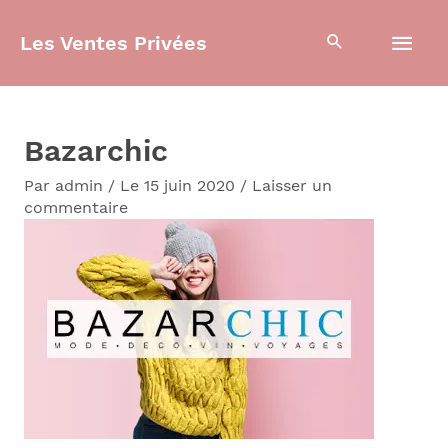
Aller
Men
Les Ventes Privées
au
contenu
prin
Bazarchic
Par
admin
/
Le 15 juin 2020
/
Laisser un
commentaire