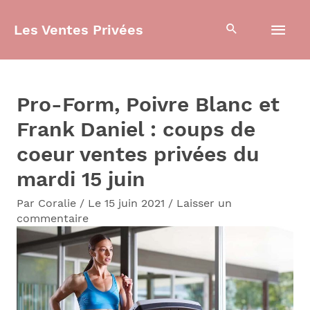
Aller
Men
Les Ventes Privées
au
contenu
prin
Pro-Form, Poivre Blanc et
Frank Daniel : coups de
coeur ventes privées du
mardi 15 juin
Par
Coralie
/
Le 15 juin 2021
/
Laisser un
commentaire