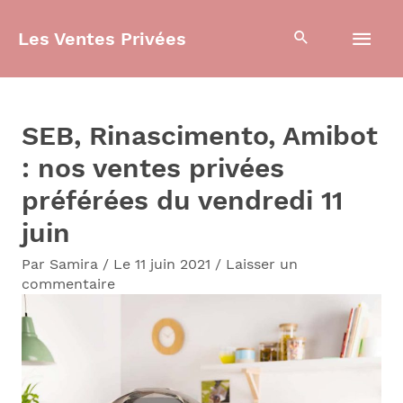
Aller
Men
Les Ventes Privées
au
contenu
prin
SEB, Rinascimento, Amibot
: nos ventes privées
préférées du vendredi 11
juin
Par
Samira
/
Le 11 juin 2021
/
Laisser un
commentaire