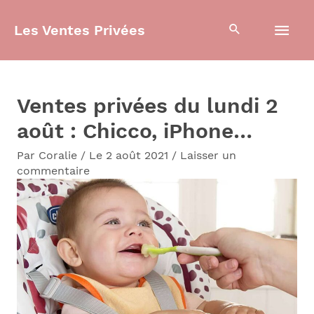
Aller
Men
Les Ventes Privées
au
contenu
prin
Ventes privées du lundi 2
août : Chicco, iPhone…
Par
Coralie
/
Le 2 août 2021
/
Laisser un
commentaire