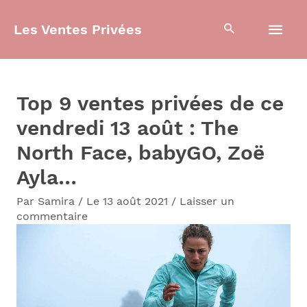
Aller
Men
Les Ventes Privées
au
contenu
prin
Top 9 ventes privées de ce
vendredi 13 août : The
North Face, babyGO, Zoë
Ayla…
Par
Samira
/
Le 13 août 2021
/
Laisser un
commentaire