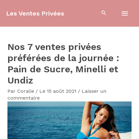
Aller
Men
Les Ventes Privées
au
contenu
prin
Nos 7 ventes privées
préférées de la journée :
Pain de Sucre, Minelli et
Undiz
Par
Coralie
/
Le 15 août 2021
/
Laisser un
commentaire