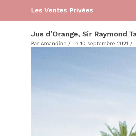
Aller
Les Ventes Privées
au
contenu
Jus d’Orange, Sir Raymond Tai
Par
Amandine
/
Le 10 septembre 2021
/