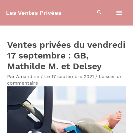
Aller
Men
Les Ventes Privées
au
contenu
prin
Ventes privées du vendredi
17 septembre : GB,
Mathilde M. et Delsey
Par
Amandine
/
Le 17 septembre 2021
/
Laisser un
commentaire