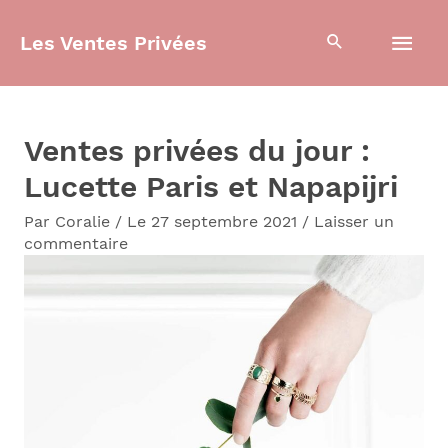
Aller
Men
Les Ventes Privées
au
contenu
prin
Ventes privées du jour :
Lucette Paris et Napapijri
Par
Coralie
/
Le 27 septembre 2021
/
Laisser un
commentaire