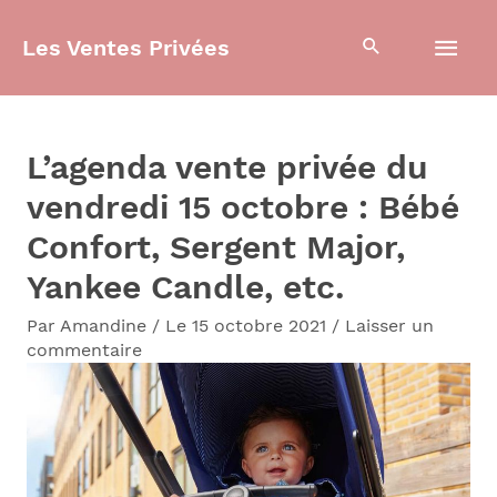
Aller
Men
Les Ventes Privées
au
contenu
prin
L’agenda vente privée du
vendredi 15 octobre : Bébé
Confort, Sergent Major,
Yankee Candle, etc.
Par
Amandine
/
Le 15 octobre 2021
/
Laisser un
commentaire