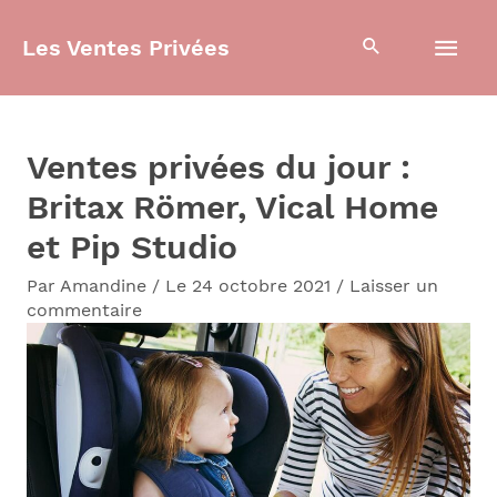
Aller
Men
Les Ventes Privées
au
contenu
prin
Ventes privées du jour :
Britax Römer, Vical Home
et Pip Studio
Par
Amandine
/
Le 24 octobre 2021
/
Laisser un
commentaire