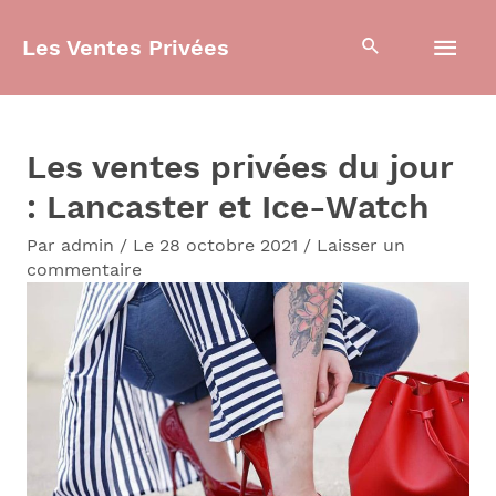
Aller
Men
Les Ventes Privées
au
contenu
prin
Les ventes privées du jour
: Lancaster et Ice-Watch
Par
admin
/
Le 28 octobre 2021
/
Laisser un
commentaire