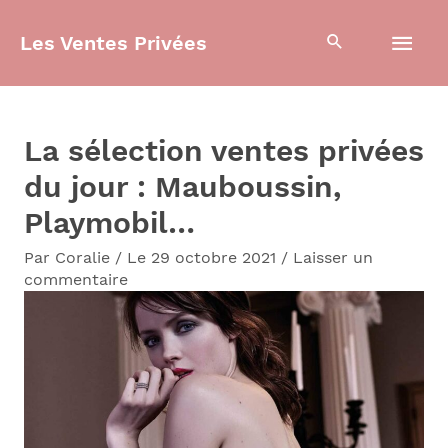
Aller
Men
Les Ventes Privées
au
contenu
prin
La sélection ventes privées
du jour : Mauboussin,
Playmobil…
Par
Coralie
/
Le 29 octobre 2021
/
Laisser un
commentaire