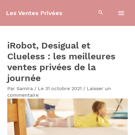
Aller
Men
Les Ventes Privées
au
contenu
prin
iRobot, Desigual et
Clueless : les meilleures
ventes privées de la
journée
Par
Samira
/
Le 31 octobre 2021
/
Laisser un
commentaire