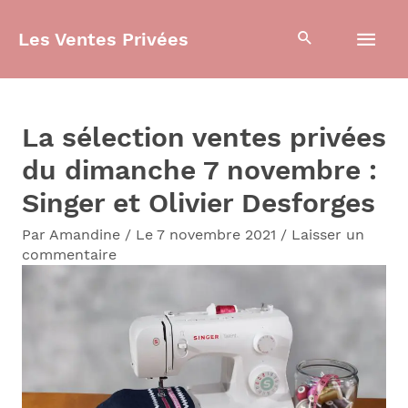
Aller
Men
Les Ventes Privées
au
contenu
prin
La sélection ventes privées
du dimanche 7 novembre :
Singer et Olivier Desforges
Par
Amandine
/
Le 7 novembre 2021
/
Laisser un
commentaire