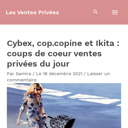
Aller
Men
Les Ventes Privées
au
contenu
prin
Cybex, cop.copine et Ikita :
coups de coeur ventes
privées du jour
Par
Samira
/
Le 18 décembre 2021
/
Laisser un
commentaire