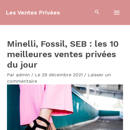
Aller
Men
Les Ventes Privées
au
contenu
prin
Minelli, Fossil, SEB : les 10
meilleures ventes privées
du jour
Par
admin
/
Le 29 décembre 2021
/
Laisser un
commentaire