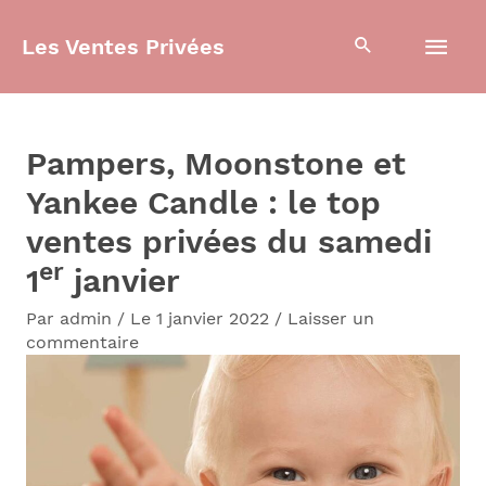
Aller
Men
Les Ventes Privées
au
contenu
prin
Pampers, Moonstone et
Yankee Candle : le top
ventes privées du samedi
er
1
janvier
Par
admin
/
Le 1 janvier 2022
/
Laisser un
commentaire