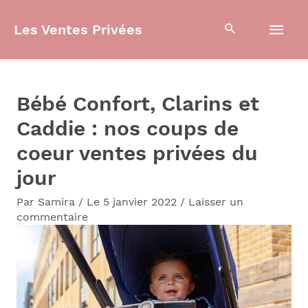
Aller
Men
Les Ventes Privées
au
contenu
prin
Bébé Confort, Clarins et
Caddie : nos coups de
coeur ventes privées du
jour
Par
Samira
/
Le 5 janvier 2022
/
Laisser un
commentaire