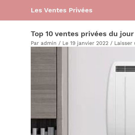
Aller
Les Ventes Privées
au
contenu
Top 10 ventes privées du jou
Par
admin
/
Le 19 janvier 2022
/
Laisser