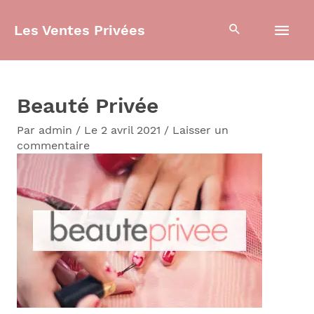
Aller
Men
Les Ventes Privées
au
contenu
prin
Beauté Privée
Par
admin
/
Le 2 avril 2021
/
Laisser un
commentaire