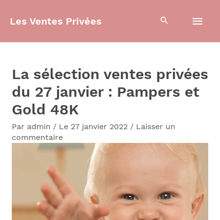
Aller
Men
Les Ventes Privées
au
contenu
prin
La sélection ventes privées
du 27 janvier : Pampers et
Gold 48K
Par
admin
/
Le 27 janvier 2022
/
Laisser un
commentaire