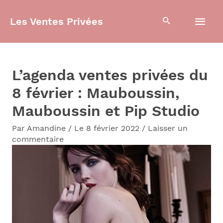
Aller
Men
Les Ventes Privées
au
contenu
prin
L’agenda ventes privées du
8 février : Mauboussin,
Mauboussin et Pip Studio
Par
Amandine
/
Le 8 février 2022
/
Laisser un
commentaire