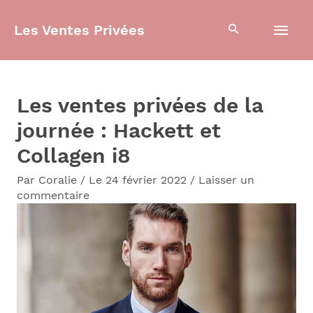
Aller
Men
Les Ventes Privées
au
contenu
prin
Les ventes privées de la
journée : Hackett et
Collagen i8
Par
Coralie
/
Le 24 février 2022
/
Laisser un
commentaire