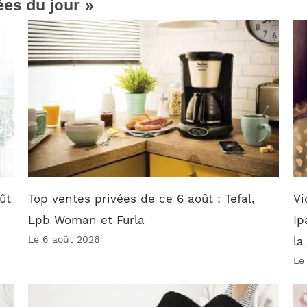
ées du jour »
ût
Top ventes privées de ce 6 août : Tefal,
Vi
Lpb Woman et Furla
Ip
Le 6 août 2026
la
Le