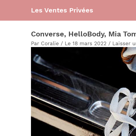
Aller
Les Ventes Privées
au
contenu
Converse, HelloBody, Mia Toma
Par
Coralie
/
Le 18 mars 2022
/
Laisser 