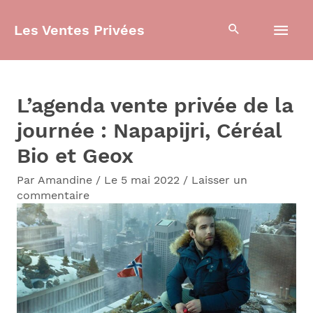
Aller
Men
Les Ventes Privées
au
contenu
prin
L’agenda vente privée de la
journée : Napapijri, Céréal
Bio et Geox
Par
Amandine
/
Le 5 mai 2022
/
Laisser un
commentaire