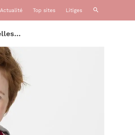
Actualité
Top sites
Litiges
elles…