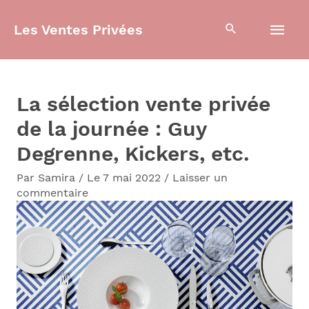
Aller
Men
Les Ventes Privées
au
contenu
prin
La sélection vente privée
de la journée : Guy
Degrenne, Kickers, etc.
Par
Samira
/
Le 7 mai 2022
/
Laisser un
commentaire