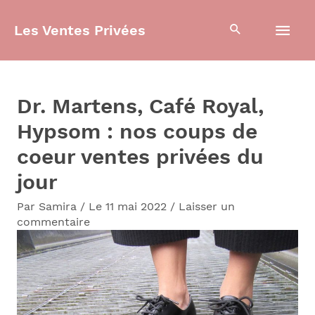
Aller
Men
Les Ventes Privées
au
contenu
prin
Dr. Martens, Café Royal,
Hypsom : nos coups de
coeur ventes privées du
jour
Par
Samira
/
Le 11 mai 2022
/
Laisser un
commentaire