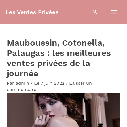
Aller
Men
Les Ventes Privées
au
contenu
prin
Mauboussin, Cotonella,
Pataugas : les meilleures
ventes privées de la
journée
Par
admin
/
Le 7 juin 2022
/
Laisser un
commentaire