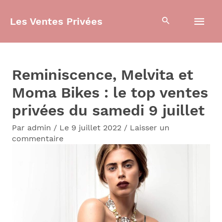
Aller
Men
Les Ventes Privées
au
contenu
prin
Reminiscence, Melvita et
Moma Bikes : le top ventes
privées du samedi 9 juillet
Par
admin
/
Le 9 juillet 2022
/
Laisser un
commentaire