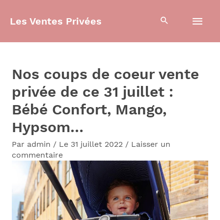
Aller
Men
Les Ventes Privées
au
contenu
prin
Nos coups de coeur vente
privée de ce 31 juillet :
Bébé Confort, Mango,
Hypsom…
Par
admin
/
Le 31 juillet 2022
/
Laisser un
commentaire