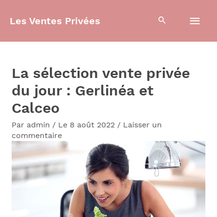
Aller
Men
Les Ventes Privées
au
contenu
prin
La sélection vente privée
du jour : Gerlinéa et
Calceo
Par
admin
/
Le 8 août 2022
/
Laisser un
commentaire