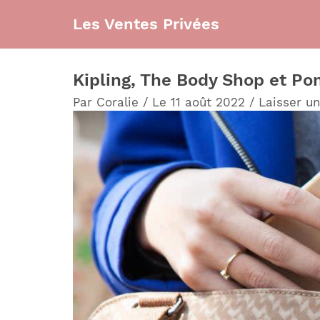
Aller
Les Ventes Privées
au
contenu
Kipling, The Body Shop et Po
Par
Coralie
/
Le 11 août 2022
/
Laisser u