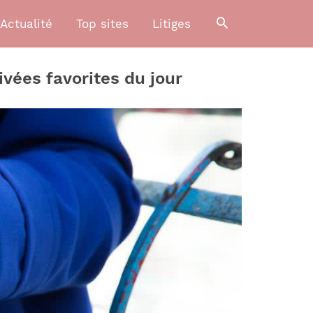
Actualité
Top sites
Litiges
vées favorites du jour